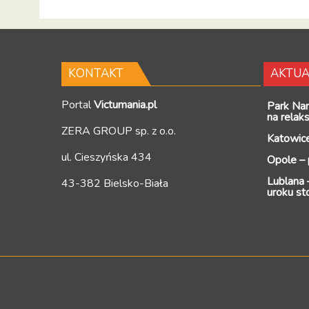
KONTAKT
AKTUA
Portal
Victumania.pl
Park Na
na relak
ZERA GROUP sp. z o.o.
Katowice
ul. Cieszyńska 434
Opole – 
Lublana –
43-382 Bielsko-Biała
uroku st