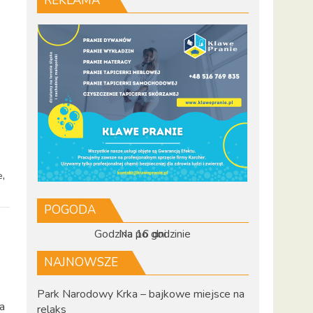
REKLAMA
,
e
POGODA
Godzina po godzinie
Na 16 dni
NAJNOWSZE
Park Narodowy Krka – bajkowe miejsce na
na
relaks