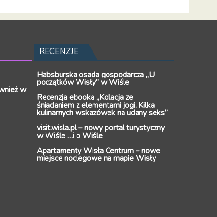
RECENZJE
Habsburska osada gospodarcza „U
początków Wisły” w Wiśle
wnież w
Recenzja ebooka „Kolacja ze
śniadaniem z elementami jogi. Kilka
kulinarnych wskazówek na udany seks”
visit.wisla.pl – nowy portal turystyczny
w Wiśle …i o Wiśle
Apartamenty Wisła Centrum – nowe
miejsce noclegowe na mapie Wisły