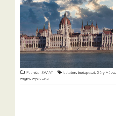
,
,
,
Podróże
ŚWIAT
balaton
budapeszt
Góry Mátra
,
węgry
wycieczka