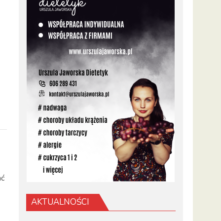
ać
AKTUALNOŚCI