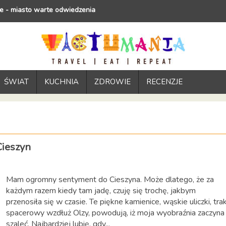
e - miasto warte odwiedzenia
ŚWIAT
KUCHNIA
ZDROWIE
RECENZJE
Cieszyn
Mam ogromny sentyment do Cieszyna. Może dlatego, że za
każdym razem kiedy tam jadę, czuję się trochę, jakbym
przenosiła się w czasie. Te piękne kamienice, wąskie uliczki, tra
spacerowy wzdłuż Olzy, powodują, iż moja wyobraźnia zaczyna
szaleć. Najbardziej lubię, gdy...