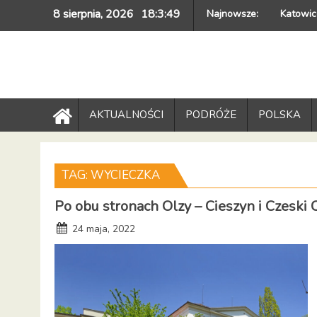
Skip
8 sierpnia, 2026
18:3:50
Najnowsze:
Katowic
to
content
AKTUALNOŚCI
PODRÓŻE
POLSKA
TAG:
WYCIECZKA
Po obu stronach Olzy – Cieszyn i Czeski 
24 maja, 2022