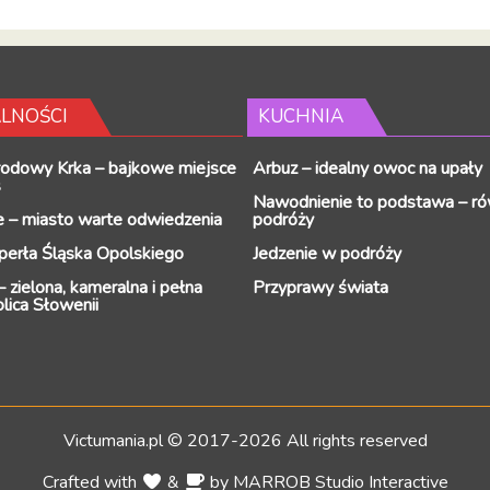
LNOŚCI
KUCHNIA
rodowy Krka – bajkowe miejsce
Arbuz – idealny owoc na upały
s
Nawodnienie to podstawa – ró
 – miasto warte odwiedzenia
podróży
perła Śląska Opolskiego
Jedzenie w podróży
 zielona, kameralna i pełna
Przyprawy świata
olica Słowenii
Victumania.pl © 2017-2026 All rights reserved
Crafted with
&
by
MARROB Studio Interactive