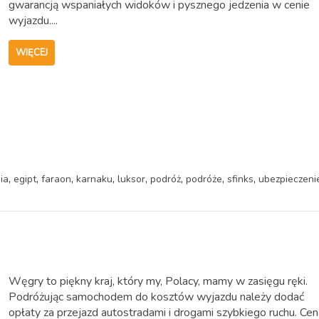
gwarancją wspaniałych widoków i pysznego jedzenia w cenie
wyjazdu....
WIĘCEJ
,
,
,
,
,
,
,
,
ia
egipt
faraon
karnaku
luksor
podróż
podróże
sfinks
ubezpieczeni
Węgry to piękny kraj, który my, Polacy, mamy w zasięgu ręki.
Podróżując samochodem do kosztów wyjazdu należy dodać
opłaty za przejazd autostradami i drogami szybkiego ruchu. Ce