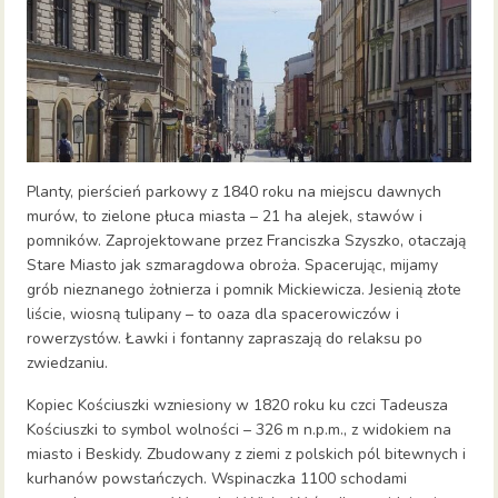
Planty, pierścień parkowy z 1840 roku na miejscu dawnych
murów, to zielone płuca miasta – 21 ha alejek, stawów i
pomników. Zaprojektowane przez Franciszka Szyszko, otaczają
Stare Miasto jak szmaragdowa obroża. Spacerując, mijamy
grób nieznanego żołnierza i pomnik Mickiewicza. Jesienią złote
liście, wiosną tulipany – to oaza dla spacerowiczów i
rowerzystów. Ławki i fontanny zapraszają do relaksu po
zwiedzaniu.
Kopiec Kościuszki wzniesiony w 1820 roku ku czci Tadeusza
Kościuszki to symbol wolności – 326 m n.p.m., z widokiem na
miasto i Beskidy. Zbudowany z ziemi z polskich pól bitewnych i
kurhanów powstańczych. Wspinaczka 1100 schodami