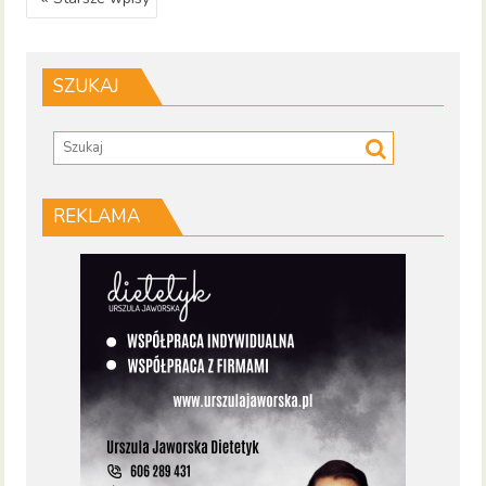
po
wpisach
SZUKAJ
REKLAMA