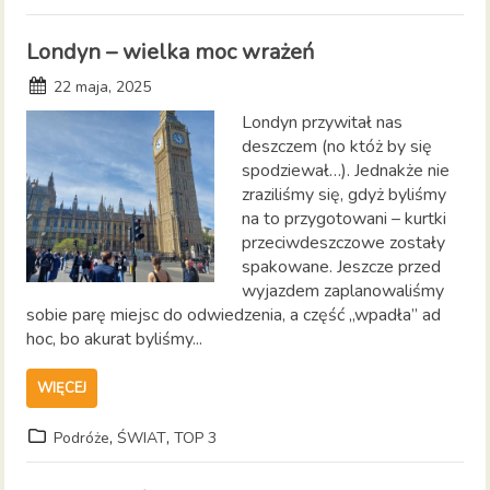
Londyn – wielka moc wrażeń
22 maja, 2025
Londyn przywitał nas
deszczem (no któż by się
spodziewał…). Jednakże nie
zraziliśmy się, gdyż byliśmy
na to przygotowani – kurtki
przeciwdeszczowe zostały
spakowane. Jeszcze przed
wyjazdem zaplanowaliśmy
sobie parę miejsc do odwiedzenia, a część „wpadła” ad
hoc, bo akurat byliśmy...
WIĘCEJ
,
,
Podróże
ŚWIAT
TOP 3