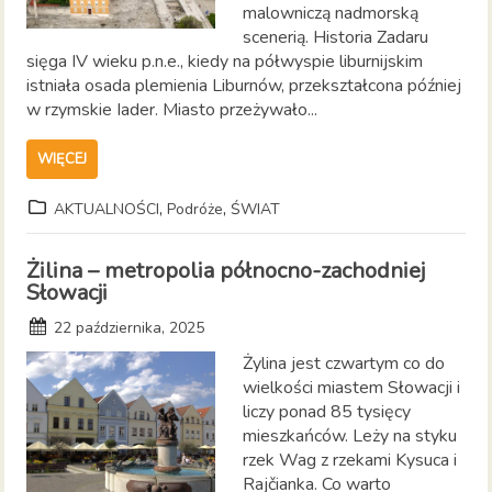
malowniczą nadmorską
scenerią. Historia Zadaru
sięga IV wieku p.n.e., kiedy na półwyspie liburnijskim
istniała osada plemienia Liburnów, przekształcona później
w rzymskie Iader. Miasto przeżywało...
WIĘCEJ
,
,
AKTUALNOŚCI
Podróże
ŚWIAT
Żilina – metropolia północno-zachodniej
Słowacji
22 października, 2025
Żylina jest czwartym co do
wielkości miastem Słowacji i
liczy ponad 85 tysięcy
mieszkańców. Leży na styku
rzek Wag z rzekami Kysuca i
Rajčianka. Co warto