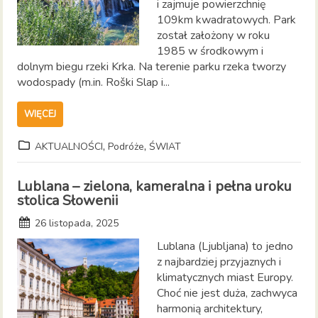
i zajmuje powierzchnię
109km kwadratowych. Park
został założony w roku
1985 w środkowym i
dolnym biegu rzeki Krka. Na terenie parku rzeka tworzy
wodospady (m.in. Roški Slap i...
WIĘCEJ
,
,
AKTUALNOŚCI
Podróże
ŚWIAT
Lublana – zielona, kameralna i pełna uroku
stolica Słowenii
26 listopada, 2025
Lublana (Ljubljana) to jedno
z najbardziej przyjaznych i
klimatycznych miast Europy.
Choć nie jest duża, zachwyca
harmonią architektury,