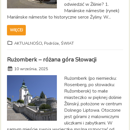
odwiedzić w Żilinie? 1.
Mariánske námestie (rynek)
Mariánske námestie to historyczne serce Żyliny. W...
WIĘCEJ
,
,
AKTUALNOŚCI
Podróże
ŚWIAT
Rużomberk – różana góra Słowacji
10 września, 2025
Rużomberk (po niemiecku:
Rosenberg, po słowacku:
Ružomberok) to małe
miasteczko w pięknej dolinie
Žilinský, położone w centrum
Dolnego Liptowa. Otoczone
jest górami z malowniczymi
uliczkami i zabytkami. W
samym mieście swoją wycieczkę można rozpocząć od