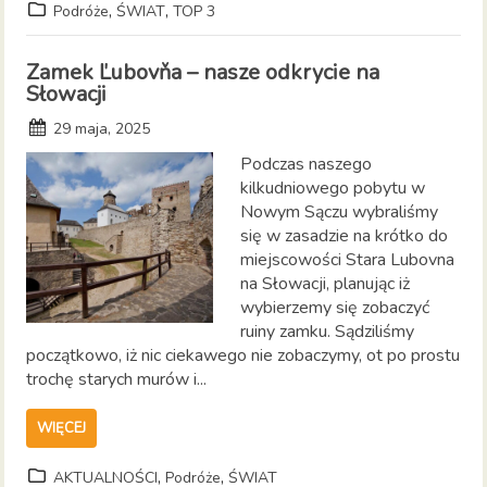
,
,
Podróże
ŚWIAT
TOP 3
Zamek Ľubovňa – nasze odkrycie na
Słowacji
29 maja, 2025
Podczas naszego
kilkudniowego pobytu w
Nowym Sączu wybraliśmy
się w zasadzie na krótko do
miejscowości Stara Lubovna
na Słowacji, planując iż
wybierzemy się zobaczyć
ruiny zamku. Sądziliśmy
początkowo, iż nic ciekawego nie zobaczymy, ot po prostu
trochę starych murów i...
WIĘCEJ
,
,
AKTUALNOŚCI
Podróże
ŚWIAT