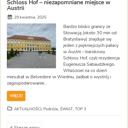
Schloss Hof – niezapomniane miejsce w
Austrii
29 kwietnia, 2025
Bardzo blisko granicy ze
Słowacją (około 30 min od
Bratysławy) znajduje się
jeden z piękniejszych pałacy
w Austrii – barokowy
Schloss Hof, czyli rezydencja
Eugeniusza Sabaudzkiego.
Właściciel na co dzień
mieszkał w Belvedere w Wiedniu, zadbał o wystrój i
zagospodarowanie...
WIĘCEJ
,
,
,
AKTUALNOŚCI
Podróże
ŚWIAT
TOP 3
Nawigacja
Starsze wpisy