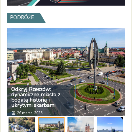
PODRÓŻE
Odkryj Rzeszów:
K
dynamiczne miasto z
z
bogatą historią i
ukrytymi skarbami
20 marca, 2026