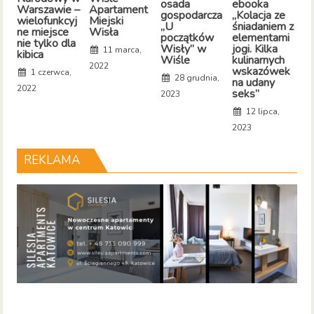
osada
ebooka
–
Warszawie –
Apartament
gospodarcza
„Kolacja ze
po
wielofunkcyj
Miejski
„U
śniadaniem z
tu
ne miejsce
Wisła
początków
elementami
w
nie tylko dla
Wisły” w
jogi. Kilka
W
11 marca,
kibica
Wiśle
kulinarnych
2022
wskazówek
1 czerwca,
28 grudnia,
na udany
20
2022
seks”
2023
12 lipca,
2023
REKLAMA