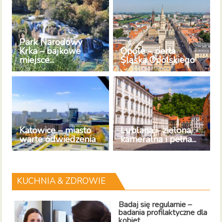
Park Narodowy
Krka – bajkowe
Opole – perła
miejsce...
Śląska Opolskiego
Katowice – miasto
Lublana – zielona,
warte odwiedzenia
kameralna i pełna...
KUCHNIA & ZDROWIE
Badaj się regularnie –
badania profilaktyczne dla
kobiet