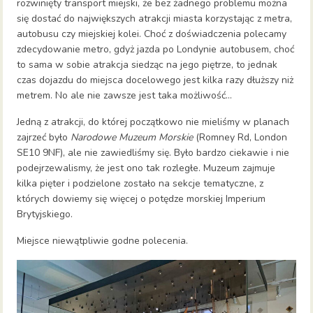
rozwinięty transport miejski, że bez żadnego problemu można
się dostać do największych atrakcji miasta korzystając z metra,
autobusu czy miejskiej kolei. Choć z doświadczenia polecamy
zdecydowanie metro, gdyż jazda po Londynie autobusem, choć
to sama w sobie atrakcja siedząc na jego piętrze, to jednak
czas dojazdu do miejsca docelowego jest kilka razy dłuższy niż
metrem. No ale nie zawsze jest taka możliwość…
Jedną z atrakcji, do której początkowo nie mieliśmy w planach
zajrzeć było
Narodowe Muzeum Morskie
(Romney Rd, London
SE10 9NF), ale nie zawiedliśmy się. Było bardzo ciekawie i nie
podejrzewalismy, że jest ono tak rozległe. Muzeum zajmuje
kilka pięter i podzielone zostało na sekcje tematyczne, z
których dowiemy się więcej o potędze morskiej Imperium
Brytyjskiego.
Miejsce niewątpliwie godne polecenia.