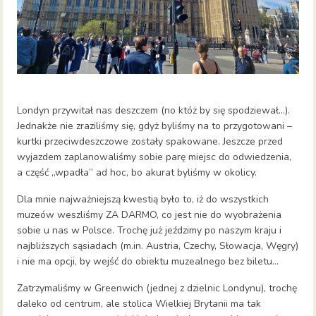
Londyn przywitał nas deszczem (no któż by się spodziewał…).
Jednakże nie zraziliśmy się, gdyż byliśmy na to przygotowani –
kurtki przeciwdeszczowe zostały spakowane. Jeszcze przed
wyjazdem zaplanowaliśmy sobie parę miejsc do odwiedzenia,
a część „wpadła” ad hoc, bo akurat byliśmy w okolicy.
Dla mnie najważniejszą kwestią było to, iż do wszystkich
muzeów weszliśmy ZA DARMO, co jest nie do wyobrażenia
sobie u nas w Polsce. Trochę już jeździmy po naszym kraju i
najbliższych sąsiadach (m.in. Austria, Czechy, Słowacja, Węgry)
i nie ma opcji, by wejść do obiektu muzealnego bez biletu…
Zatrzymaliśmy w Greenwich (jednej z dzielnic Londynu), trochę
daleko od centrum, ale stolica Wielkiej Brytanii ma tak