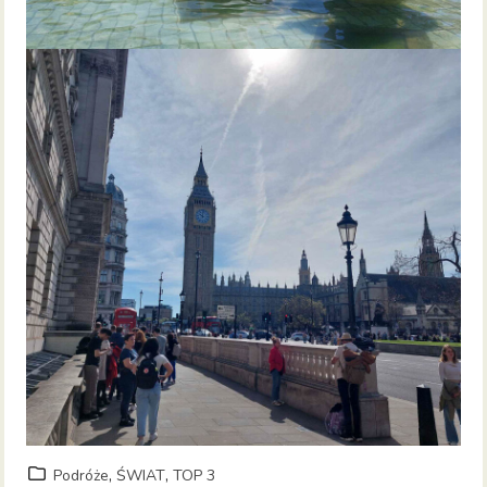
,
,
Podróże
ŚWIAT
TOP 3