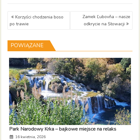
Nawigacja
Zamek Ľubovňa – nasze
Korzyści chodzenia boso
wpisu
po trawie
odkrycie na Słowacji
POWIĄZANE
Park Narodowy Krka – bajkowe miejsce na relaks
16 kwietnia, 2026