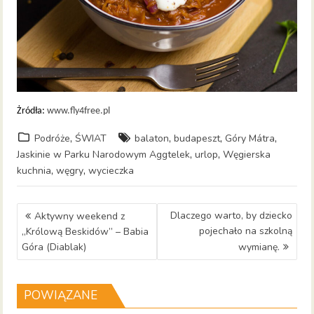
Żródła:
www.fly4free.pl
,
,
,
,
Podróże
ŚWIAT
balaton
budapeszt
Góry Mátra
,
,
Jaskinie w Parku Narodowym Aggtelek
urlop
Węgierska
,
,
kuchnia
węgry
wycieczka
Nawigacja
Dlaczego warto, by dziecko
Aktywny weekend z
wpisu
pojechało na szkolną
„Królową Beskidów” – Babia
Góra (Diablak)
wymianę.
POWIĄZANE