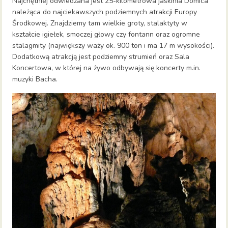
Najchętniej odwiedzana jest 25-kilometrowa jaskinia Domica
należąca do najciekawszych podziemnych atrakcji Europy
Środkowej. Znajdziemy tam wielkie groty, stalaktyty w
kształcie igiełek, smoczej głowy czy fontann oraz ogromne
stalagmity (największy waży ok. 900 ton i ma 17 m wysokości).
Dodatkową atrakcją jest podziemny strumień oraz Sala
Koncertowa, w której na żywo odbywają się koncerty m.in.
muzyki Bacha.