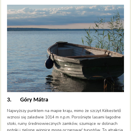
3. Góry Mátra
Najwyższy punktem na mapie kraju, mimo że szczyt Kékestető
wznosi się zaledwie 1014 m n.p.m. Porośnięte lasami łagodne
stoki, ruiny średniowiecznych zamków, szumiące w dolinach
potoki i zielone winnice mogą oczarować turystów. To atrakcja