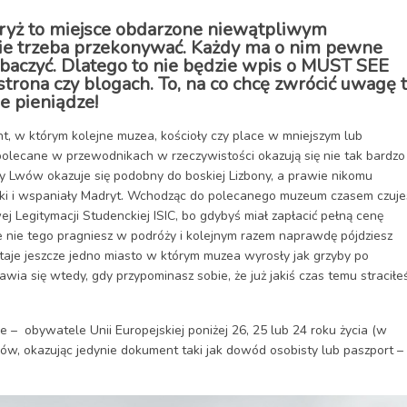
ryż to miejsce obdarzone niewątpliwym
e trzeba przekonywać. Każdy ma o nim pewne
obaczyć. Dlatego to nie będzie wpis o MUST SEE
strona czy blogach. To, na co chcę zwrócić uwagę 
e pieniądze!
t, w którym kolejne muzea, kościoły czy place w mniejszym lub
 polecane w przewodnikach w rzeczywistości okazują się nie tak bardzo
ny
Lwów
okazuje się podobny do boskiej
Lizbony
, a prawie nikomu
lki i wspaniały
Madryt
. Wchodząc do polecanego muzeum czasem czuje
ej Legitymacji Studenckiej ISIC, bo gdybyś miał zapłacić pełną cenę
 że nie tego pragniesz w podróży i kolejnym razem naprawdę pójdziesz
staje jeszcze jedno miasto w którym muzea wyrosły jak grzyby po
ia się wtedy, gdy przypominasz sobie, że już jakiś czas temu straciłe
 – obywatele Unii Europejskiej poniżej 26, 25 lub 24 roku życia (w
ów, okazując jedynie dokument taki jak dowód osobisty lub paszport – 