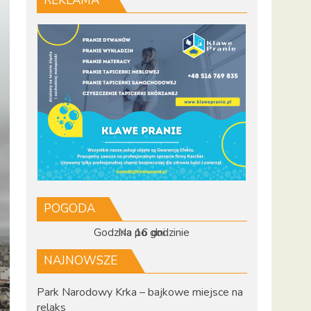
REKLAMA
POGODA
Godzina po godzinie
Na 16 dni
NAJNOWSZE
Park Narodowy Krka – bajkowe miejsce na
relaks