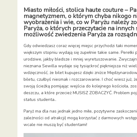
Miasto miłości, stolica h
aute couture
– Pa
magnetyzmem, o którym chyba nikogo ni
wyobrażenia i wie, co w Paryżu należy z
Paryża, o których przeczytacie na innych 
możliwość zwiedzenia Paryża za rozsądn
Gdy odwiedzasz coraz więcej miejsc przychodzi taki momen
większym stopniu wydają się zupełnie takie same. Perełki
urodziwe, jakby bledsze i mniej wyretuszowanie. Zwyczaj
nieznana
Sewilla
wydaje się tysiąckroć piękniejsza niż wie
wdzięczność, że bilet kupujesz dzięki zniżce Międzynarodow
biletu, czułbyś niesmak i rozczarowanie. I choć wiesz już,
swoją ścieżką pomijając wejścia do kolejnego kościoła, zo
deszczu, a które przecież MUSISZ ZOBACZYĆ. Problem pojaw
status studenta..
Paryż ma dla nas jednak jedno miłe, pozytywne zaskoczenie
zależności od atrakcji) mogą korzystać z darmowych wstęp
wcale nie muszą być studentami!