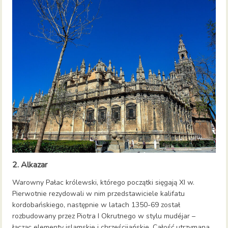
2. Alkazar
Warowny Pałac królewski, którego początki sięgają XI w.
Pierwotnie rezydowali w nim przedstawiciele kalifatu
kordobańskiego, następnie w latach 1350-69 został
rozbudowany przez Piotra I Okrutnego w stylu mudéjar –
łącząc elementy islamskie i chrześcijańskie. Całość utrzymana