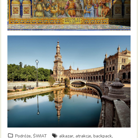
,
,
,
,
Podróże
ŚWIAT
alkazar
atrakcje
backpack