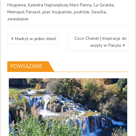
,
,
,
Hiszpania
Katedra Najświętszej Marii Panny
La Giralda
,
,
,
,
Metropol Parasol
plac hiszpański
podróże
Sewilla
zwiedzanie
Nawigacja
Coco Chanel | Inspiracje do
Madryt w jeden dzień
wpisu
wizyty w Paryżu
POWIĄZANE