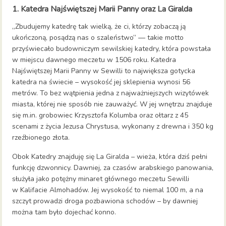
1. Katedra Najświętszej Marii Panny oraz La Giralda
„Zbudujemy katedrę tak wielką, że ci, którzy zobaczą ją
ukończoną, posądzą nas o szaleństwo” — takie motto
przyświecało budowniczym sewilskiej katedry, która powstała
w miejscu dawnego meczetu w 1506 roku. Katedra
Najświętszej Marii Panny w Sewilli to największa gotycka
katedra na świecie – wysokość jej sklepienia wynosi 56
metrów. To bez wątpienia jedna z najważniejszych wizytówek
miasta, której nie sposób nie zauważyć. W jej wnętrzu znajduje
się m.in. grobowiec Krzysztofa Kolumba oraz ołtarz z 45
scenami z życia Jezusa Chrystusa, wykonany z drewna i 350 kg
rzeźbionego złota.
Obok Katedry znajduję się La Giralda – wieża, która dziś pełni
funkcję dzwonnicy. Dawniej, za czasów arabskiego panowania,
służyła jako potężny minaret głównego meczetu Sewilli
w Kalifacie Almohadów. Jej wysokość to niemal 100 m, a na
szczyt prowadzi droga pozbawiona schodów – by dawniej
można tam było dojechać konno.