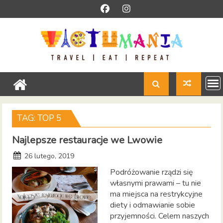
Skip
to
content
TAG:
TOP 5
Najlepsze restauracje we Lwowie
26 lutego, 2019
Podróżowanie rządzi się
własnymi prawami – tu nie
ma miejsca na restrykcyjne
diety i odmawianie sobie
przyjemności. Celem naszych