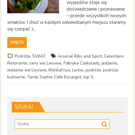
wyjazdów staje się
doświadczanie i poznawanie
– przede wszystkich nowych
smaków. I choć w każdym odwiedzanym miejscu staramy
się czerpać z...
WIĘCEJ
,
,
Podróże
ŚWIAT
Arsenal Ribs and Spirit
Celentano
,
,
,
,
Ristorante
ceny we Lwowie
Fabryka Czekolady
jedzenie
,
,
,
,
Jedzenie we Lwowie
Khinkal'nya
Lwów
podróże
podróże
,
,
kulinarne
Tante Sophie Càfe Escargot
top 5
SZUKAJ