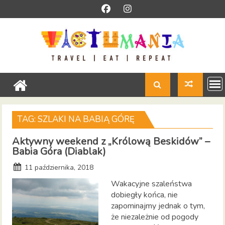
Skip
to
content
TAG:
SZLAKI NA BABIĄ GÓRĘ
Aktywny weekend z „Królową Beskidów” –
Babia Góra (Diablak)
11 października, 2018
Wakacyjne szaleństwa
dobiegły końca, nie
zapominajmy jednak o tym,
że niezależnie od pogody