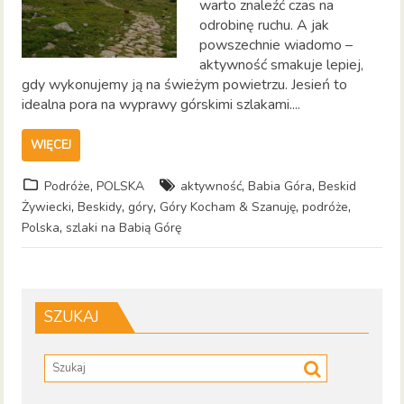
warto znaleźć czas na
odrobinę ruchu. A jak
powszechnie wiadomo –
aktywność smakuje lepiej,
gdy wykonujemy ją na świeżym powietrzu. Jesień to
idealna pora na wyprawy górskimi szlakami....
WIĘCEJ
,
,
,
Podróże
POLSKA
aktywność
Babia Góra
Beskid
,
,
,
,
,
Żywiecki
Beskidy
góry
Góry Kocham & Szanuję
podróże
,
Polska
szlaki na Babią Górę
SZUKAJ