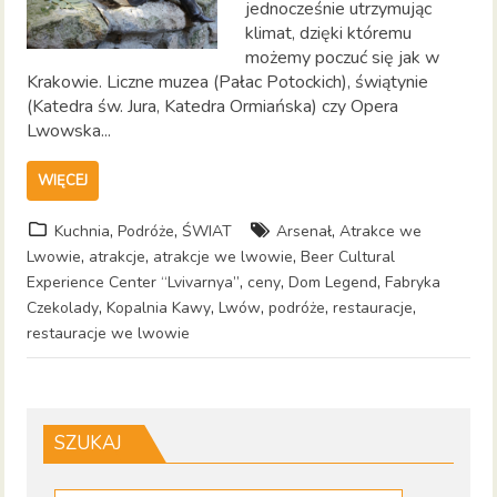
jednocześnie utrzymując
klimat, dzięki któremu
możemy poczuć się jak w
Krakowie. Liczne muzea (Pałac Potockich), świątynie
(Katedra św. Jura, Katedra Ormiańska) czy Opera
Lwowska...
WIĘCEJ
,
,
,
Kuchnia
Podróże
ŚWIAT
Arsenał
Atrakce we
,
,
,
Lwowie
atrakcje
atrakcje we lwowie
Beer Cultural
,
,
,
Experience Center “Lvivarnya”
ceny
Dom Legend
Fabryka
,
,
,
,
,
Czekolady
Kopalnia Kawy
Lwów
podróże
restauracje
restauracje we lwowie
SZUKAJ