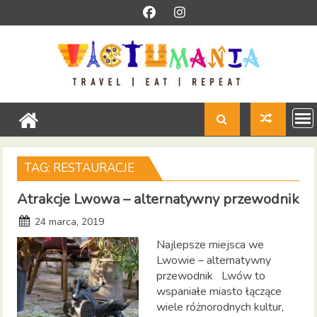
Skip
to
content
TAG:
RESTAURACJE
Atrakcje Lwowa – alternatywny przewodnik
24 marca, 2019
Najlepsze miejsca we
Lwowie – alternatywny
przewodnik Lwów to
wspaniałe miasto łączące
wiele różnorodnych kultur,