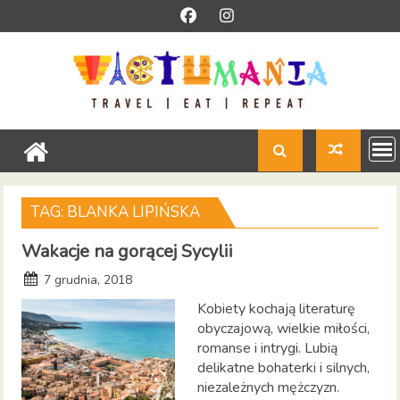
Skip
to
content
TAG:
BLANKA LIPIŃSKA
Wakacje na gorącej Sycylii
7 grudnia, 2018
Kobiety kochają literaturę
obyczajową, wielkie miłości,
romanse i intrygi. Lubią
delikatne bohaterki i silnych,
niezależnych mężczyzn.