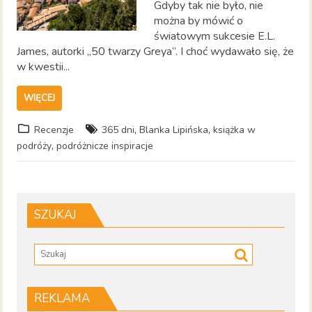
Gdyby tak nie było, nie
można by mówić o
światowym sukcesie E.L.
James, autorki „50 twarzy Greya”. I choć wydawało się, że
w kwestii...
WIĘCEJ
,
,
Recenzje
365 dni
Blanka Lipińska
książka w
,
podróży
podróżnicze inspiracje
SZUKAJ
REKLAMA