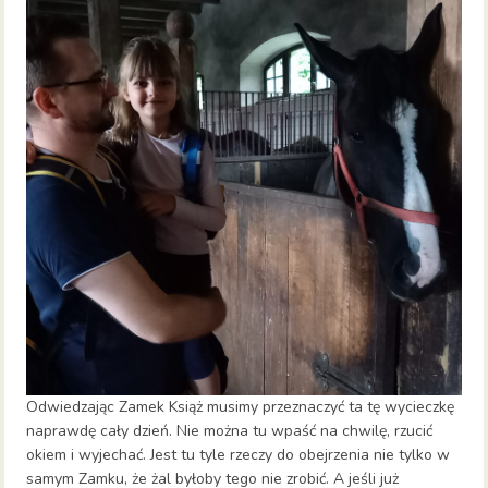
Odwiedzając Zamek Książ musimy przeznaczyć ta tę wycieczkę
naprawdę cały dzień. Nie można tu wpaść na chwilę, rzucić
okiem i wyjechać. Jest tu tyle rzeczy do obejrzenia nie tylko w
samym Zamku, że żal byłoby tego nie zrobić. A jeśli już