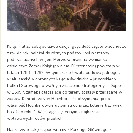
Książ miał za sobą burzliwe dzieje, gdyż dość często przechodził
z rąk do rąk, należał do różnych państw i był niszczony
podczas licznych wojen. Pierwsza pisemna wzmianka o
dzisiejszym Zamku Książ (po niem. Fürstenstein) powstała w
latach 1288 – 1292. W tym czasie trwała budowa jednego z
wielu zamków obronnych księcia świdnicko – jaworskiego
Bolka I Surowego o ważnym znaczeniu strategicznym. Dopiero
w 1509 r. zamek i otaczające go tereny zostały przekazane w
zastaw Konradowi von Hochberg. Po otrzymaniu go na
własność Hochbergowie utrzymali go przez kolejne trzy wieki,
bo aż do roku 1941, stając się jednym z najbardziej
wpływowych rodów pruskich.
Naszą wycieczkę rozpoczynamy z Parkingu Głównego, z