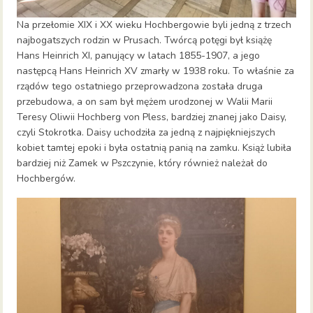
Na przełomie XIX i XX wieku Hochbergowie byli jedną z trzech
najbogatszych rodzin w Prusach. Twórcą potęgi był książę
Hans Heinrich XI, panujący w latach 1855-1907, a jego
następcą Hans Heinrich XV zmarły w 1938 roku. To właśnie za
rządów tego ostatniego przeprowadzona została druga
przebudowa, a on sam był mężem urodzonej w Walii Marii
Teresy Oliwii Hochberg von Pless, bardziej znanej jako Daisy,
czyli Stokrotka. Daisy uchodziła za jedną z najpiękniejszych
kobiet tamtej epoki i była ostatnią panią na zamku. Książ lubiła
bardziej niż Zamek w Pszczynie, który również należał do
Hochbergów.