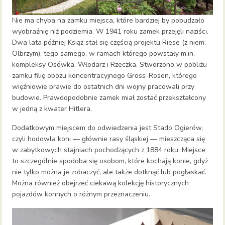
Nie ma chyba na zamku miejsca, które bardziej by pobudzało
wyobraźnię niż podziemia. W 1941 roku zamek przejęli naziści.
Dwa lata później Książ stał się częścią projektu Riese (z niem.
Olbrzym), tego samego, w ramach którego powstały m.in.
kompleksy Osówka, Włodarz i Rzeczka. Stworzono w pobliżu
zamku filię obozu koncentracyjnego Gross-Rosen, którego
więźniowie prawie do ostatnich dni wojny pracowali przy
budowie. Prawdopodobnie zamek miał zostać przekształcony
w jedną z kwater Hitlera.
Dodatkowym miejscem do odwiedzenia jest Stado Ogierów,
czyli hodowla koni — głównie rasy śląskiej — mieszcząca się
w zabytkowych stajniach pochodzących z 1884 roku. Miejsce
to szczególnie spodoba się osobom, które kochają konie, gdyż
nie tylko można je zobaczyć, ale także dotknąć lub pogłaskać.
Można również obejrzeć ciekawą kolekcję historycznych
pojazdów konnych o różnym przeznaczeniu.