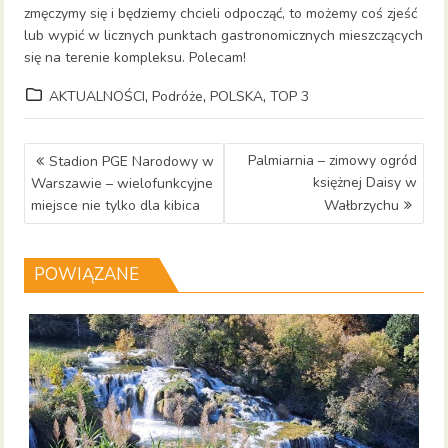
zmęczymy się i będziemy chcieli odpocząć, to możemy coś zjeść
lub wypić w licznych punktach gastronomicznych mieszczących
się na terenie kompleksu. Polecam!
,
,
,
AKTUALNOŚCI
Podróże
POLSKA
TOP 3
Nawigacja
Palmiarnia – zimowy ogród
Stadion PGE Narodowy w
wpisu
księżnej Daisy w
Warszawie – wielofunkcyjne
miejsce nie tylko dla kibica
Wałbrzychu
POWIĄZANE