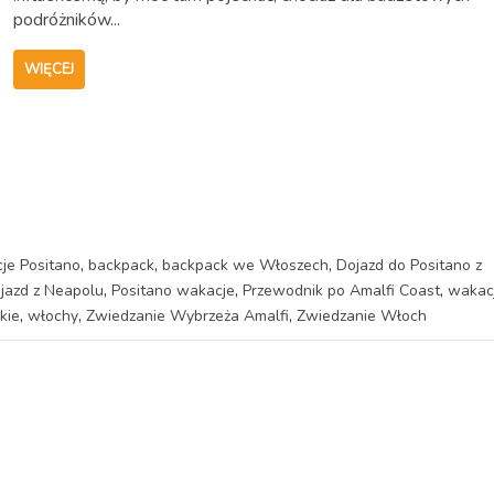
podróżników...
WIĘCEJ
,
,
,
cje Positano
backpack
backpack we Włoszech
Dojazd do Positano z
,
,
,
jazd z Neapolu
Positano wakacje
Przewodnik po Amalfi Coast
wakac
,
,
,
kie
włochy
Zwiedzanie Wybrzeża Amalfi
Zwiedzanie Włoch