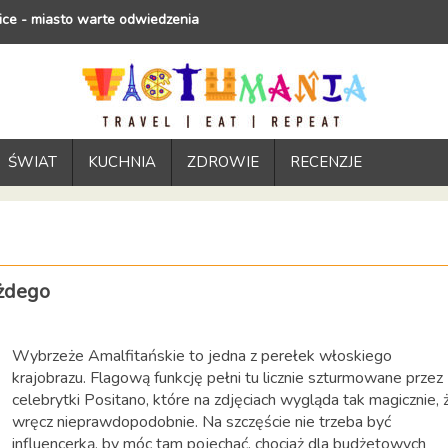
ce - miasto warte odwiedzenia
ŚWIAT
KUCHNIA
ZDROWIE
RECENZJE
ażdego
Wybrzeże Amalfitańskie to jedna z perełek włoskiego
krajobrazu. Flagową funkcję pełni tu licznie szturmowane przez
celebrytki Positano, które na zdjęciach wygląda tak magicznie, 
wręcz nieprawdopodobnie. Na szczęście nie trzeba być
influencerką, by móc tam pojechać, chociaż dla budżetowych