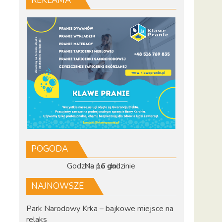
REKLAMA
POGODA
Godzina po godzinie
Na 16 dni
NAJNOWSZE
Park Narodowy Krka – bajkowe miejsce na
relaks