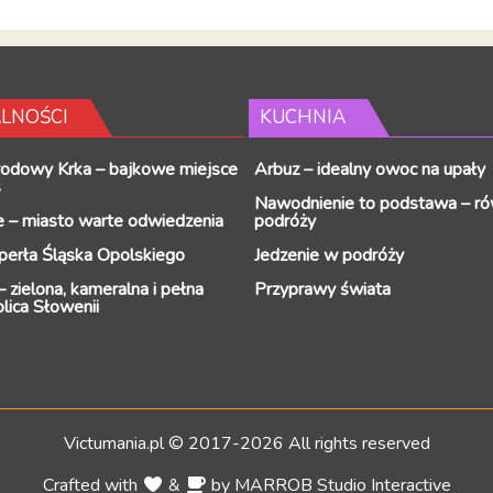
LNOŚCI
KUCHNIA
rodowy Krka – bajkowe miejsce
Arbuz – idealny owoc na upały
s
Nawodnienie to podstawa – ró
 – miasto warte odwiedzenia
podróży
perła Śląska Opolskiego
Jedzenie w podróży
 zielona, kameralna i pełna
Przyprawy świata
olica Słowenii
Victumania.pl © 2017-2026 All rights reserved
Crafted with
&
by
MARROB Studio Interactive