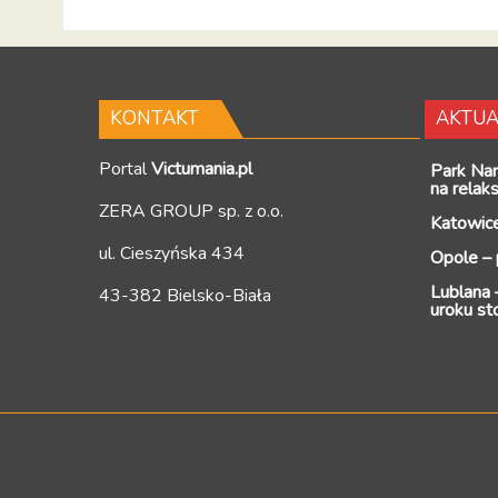
KONTAKT
AKTUA
Portal
Victumania.pl
Park Na
na relak
ZERA GROUP sp. z o.o.
Katowice
ul. Cieszyńska 434
Opole – 
Lublana –
43-382 Bielsko-Biała
uroku st