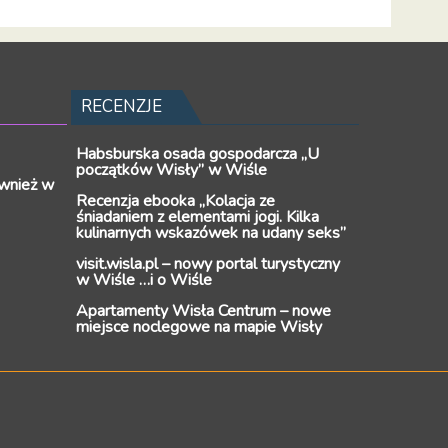
RECENZJE
Habsburska osada gospodarcza „U
początków Wisły” w Wiśle
wnież w
Recenzja ebooka „Kolacja ze
śniadaniem z elementami jogi. Kilka
kulinarnych wskazówek na udany seks”
visit.wisla.pl – nowy portal turystyczny
w Wiśle …i o Wiśle
Apartamenty Wisła Centrum – nowe
miejsce noclegowe na mapie Wisły