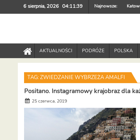
Skip
6 sierpnia, 2026
04:11:39
Najnowsze:
Katowi
to
content
AKTUALNOŚCI
PODRÓŻE
POLSKA
TAG:
ZWIEDZANIE WYBRZEŻA AMALFI
Positano. Instagramowy krajobraz dla k
25 czerwca, 2019