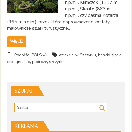
n.p.m.), Klimczok (1117 m
n.p.m.), Skalite (863 m
n.p.m.), czy pasma Kotarza
(965 m n.p.m.), przez które poprowadzone zostały
malownicze szlaki turystyczne....
WIĘCEJ
,
,
,
Podróże
POLSKA
atrakcje w Szczyrku
beskid śląski
,
,
orle gniazdo
podróże
szczyrk
SZUKAJ
REKLAMA