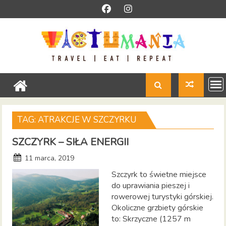
Skip
to
content
TAG:
ATRAKCJE W SZCZYRKU
SZCZYRK – SIŁA ENERGII
11 marca, 2019
Szczyrk to świetne miejsce
do uprawiania pieszej i
rowerowej turystyki górskiej.
Okoliczne grzbiety górskie
to: Skrzyczne (1257 m