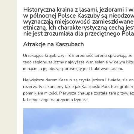
Historyczna kraina z lasami, jeziorami i
w północnej Polsce Kaszuby są nieodzow
wyznaczają miejscowości zamieszkiwane
etniczną. Ich charakterystyczną cechą je
nie jest zrozumiała dla przeciętnego Pola
Atrakcje na Kaszubach
Urzekające krajobrazy i różnorodność terenu sprawiają, że
tego regionu zaliczmy najwyższe wzniesienie w całym Niżu
m n.p.m, a jej obszar porośnięty jest bukowym lasem.
Największe darem Kaszub są czyste jeziora i świeże, zielo
rezerwaty i skanseny takie jak Kaszubski Park Etnografi
pomnikiem miłości. Pierwsza chałupa została tam przywiezi
lat młodszego nauczyciela Izydora.