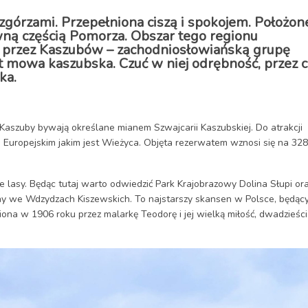
 wzgórzami. Przepełniona ciszą i spokojem. Położon
ną częścią Pomorza. Obszar tego regionu
 przez Kaszubów – zachodniosłowiańską grupę
st mowa kaszubska. Czuć w niej odrębność, przez 
ka.
 Kaszuby bywają określane mianem Szwajcarii Kaszubskiej. Do atrakcji
 Europejskim jakim jest Wieżyca. Objęta rezerwatem wznosi się na 328
ne lasy. Będąc tutaj warto odwiedzić Park Krajobrazowy Dolina Słupi or
czny we Wdzydzach Kiszewskich. To najstarszy skansen w Polsce, będąc
ona w 1906 roku przez malarkę Teodorę i jej wielką miłość, dwadzieśc