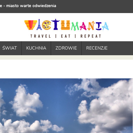
e - miasto warte odwiedzenia
ŚWIAT
KUCHNIA
ZDROWIE
RECENZJE