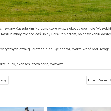
kich zwany Kaszubskim Morzem, które wraz z okolicą obejmuje Wdzydzki
Kaszub miały miejsce Zaślubiny Polski z Morzem, po odzyskaniu dostę
stycznych atrakcji, dlatego planując podróż, warto wziąć pod uwagę
,
,
,
,
orze
puck
skansen
szwajcaria
wdzydze
ianę.
Uroki Warmii