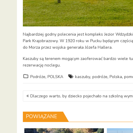
Najbardziej godny polecenia jest kompleks Jezior Wdzydz
Park Krajobrazowy. W 1920 roku w Pucku będącym częścią 
do Morza przez wojska generała Józefa Hallera.
Kaszuby są terenem mogącym zaoferować bardzo wiele tury
rezerwację noclegu.
,
,
,
,
Podróże
POLSKA
kaszuby
podróże
Polska
pom
Nawigacja
Dlaczego warto, by dziecko pojechało na szkolną wym
wpisu
POWIĄZANE