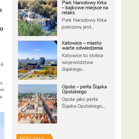
Park Narodowy Krka
– bajkowe miejsce na
e
relaks
Park Narodowy Krka
położony jest...
co
Katowice – miasto
warte odwiedzenia
Katowice to stolica
województwa
,6
śląskiego...
az
Opole – perła Śląska
ym
Opolskiego
ia
Opole jako perła
Śląska Opolskiego,...