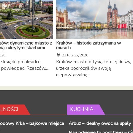
zów: dynamiczne miasto z
Kraków – historia zatrzymana w
rią i ukrytymi skarbami
murach
026
23 lutego, 2026
e książki po okładce,
Kraków, miasto o tysiącletniej duszy,
ę powiedzieć. Rzeszów,...
urzeka podróżników swoją
niepowtarzalną...
LNOŚCI
KUCHNIA
rodowy Krka – bajkowe miejsce
Arbuz – idealny owoc na upały
s
Nawodnienie to podstawa – ró