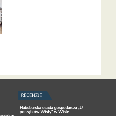
RECENZJE
Habsburska osada gospodarcza „U
początków Wisły” w Wiśle
wnież w