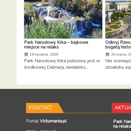
Park Narodowy Krka – bajkowe
Odkryj Rzes
miejsce na relaks
bogatą histo
16 kwietnia, 2026
20 marca, 2
Park Narodowy Krka położony jest w
Nie oceniajci
środkowej Dalmacji, niedaleko...
chciałoby si
KONTAKT
AKTUA
Portal
Victumania.pl
Park Na
na relak