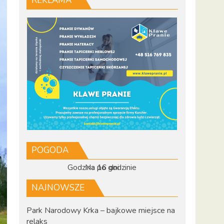
REKLAMA
POGODA
Godzina po godzinie
Na 16 dni
NAJNOWSZE
Park Narodowy Krka – bajkowe miejsce na
relaks