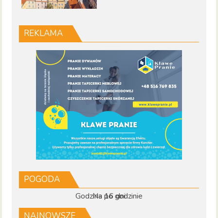
REKLAMA
POGODA
Godzina po godzinie
Na 16 dni
NAJNOWSZE